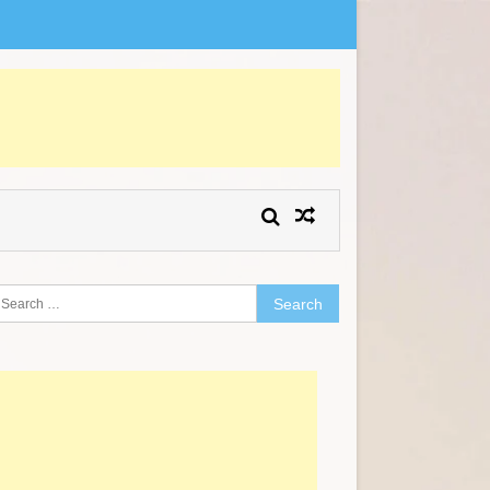
earch
r: