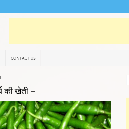
DHARA LIVE
hara Live
A
CONTACT US
S
ी –
fo
्च की खेती –