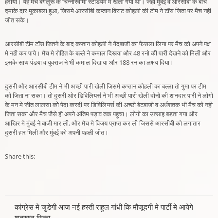
हराया। यह मैच बेगलुरू के चिन्नास्वामी स्टेडियम मे खेला गया था। जहा मुंबई व आरसीबी के बीच
दमाके दार मुकाबला हुआ, जिसमे आरसीबी कप्तान विराट कोहली की टीम ने टाॅस जिता पर मैच नही
जीत सके।
आरसीबी टीम टाॅस जितने के बाद कप्तान कोहली ने गेंदबाजी का फैसला लिया पर मैच को अपने पक्ष
मे नही कर पाये। मैच मे रोहित के बल्ले ने कमाल दिखया और 48 रनो की पारी देखने को मिली और
इसके साथ पंडया व युवराज ने भी कमाल दिखाया और 188 रन का लक्षय दिया।
दुसरी और आरसीबी टीम ने भी अच्छी पारी खेली जिसमे कप्तान कोहली का बल्ला तो गुमा पर टीम
को जिता ना सका। तो दुसरी ओर डिविलियर्स ने भी अच्छी पारी खेली दोनो की शानदार पारी ने लोगो
के मन मे जीत लालसा कोे पेदा करदी पर डिविलियर्स की अच्छी बेटबाजी व अर्धशतक भी मैच को नही
जिता सका और मैच जैसे ही अपने अंतिम पड़ाव तक पहुचा। लोगो का उत्साह बडता गया और
आखिर मे मुंबई ने बाजी मार ली, और मैच मे विजय प्राप्त कर ली जिससे आरसीबी को लगातार
दुसरी हार मिली और मुंबई को अपनी पहली जीत।
Share this:
Post
कांग्रेस मे जुडेगी आज नई हस्ती राहुल गांधी कि मौजूदगी मे पार्टी मे आयेगे
शत्रुघ्न सिन्हा