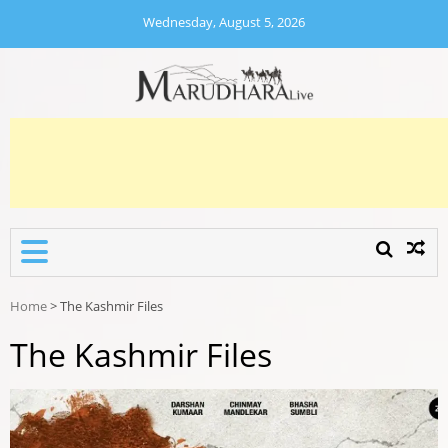
Skip
Wednesday, August 5, 2026
to
content
MARUDHARA LIVE
Marudhara Live
Home
>
The Kashmir Files
The Kashmir Files