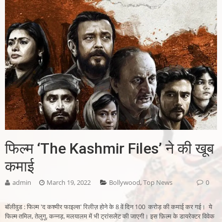
फिल्म ‘The Kashmir Files’ ने की खूब
कमाई
admin
March 19, 2022
Bollywood
,
Top News
0
बॉलीवुड : फिल्म 'द कश्मीर फाइल्स' रिलीज़ होने के 8 वें दिन 100 करोड़ की कमाई कर गई। ये
फिल्म तमिल, तेलुगू, कन्नड़, मलयालम में भी ट्रांसलेट की जाएगी। इस फ़िल्म के डायरेक्टर विवेक