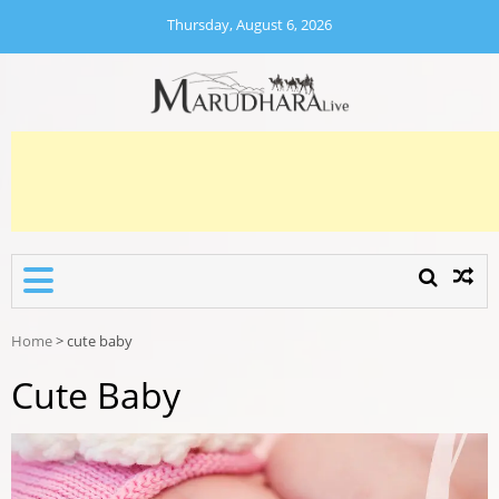
Skip
Thursday, August 6, 2026
to
content
MARUDHARA LIVE
Marudhara Live
Home
>
cute baby
Cute Baby