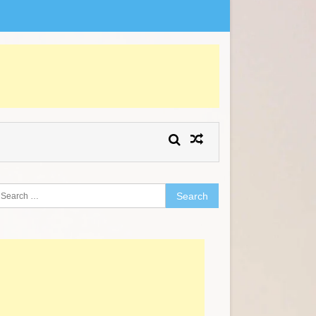
earch
r: